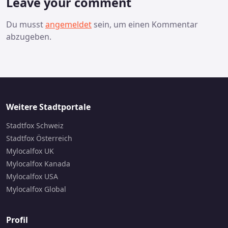
Leave your comment
Du musst
angemeldet
sein, um einen Kommentar
abzugeben.
Weitere Stadtportale
Stadtfox Schweiz
Stadtfox Österreich
Mylocalfox UK
Mylocalfox Kanada
Mylocalfox USA
Mylocalfox Global
Profil