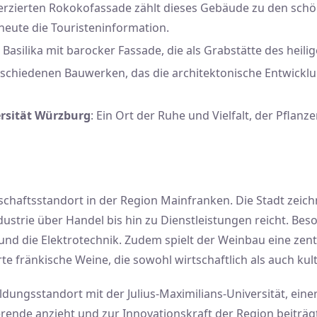
h verzierten Rokokofassade zählt dieses Gebäude zu den sc
eute die Touristeninformation.
Basilika mit barocker Fassade, die als Grabstätte des heilig
rschiedenen Bauwerken, das die architektonische Entwicklun
ersität Würzburg
: Ein Ort der Ruhe und Vielfalt, der Pflanz
haftsstandort in der Region Mainfranken. Die Stadt zeichne
ndustrie über Handel bis hin zu Dienstleistungen reicht. B
nd die Elektrotechnik. Zudem spielt der Weinbau eine zent
fränkische Weine, die sowohl wirtschaftlich als auch kul
ildungsstandort mit der Julius-Maximilians-Universität, eine
erende anzieht und zur Innovationskraft der Region beiträg