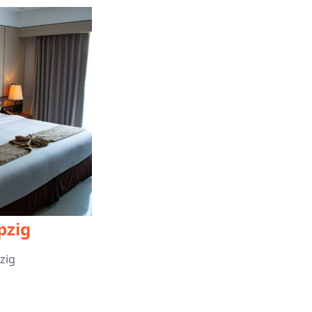
pzig
zig