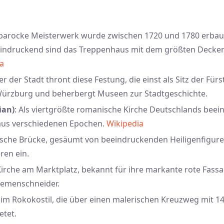
 barocke Meisterwerk wurde zwischen 1720 und 1780 erba
eindruckend sind das Treppenhaus mit dem größten Decken
a
r der Stadt thront diese Festung, die einst als Sitz der Fürs
ürzburg und beherbergt Museen zur Stadtgeschichte.
ian)
: Als viertgrößte romanische Kirche Deutschlands beei
aus verschiedenen Epochen.
Wikipedia
rische Brücke, gesäumt von beeindruckenden Heiligenfiguren
ren ein.
 Kirche am Marktplatz, bekannt für ihre markante rote Fas
iemenschneider.
e im Rokokostil, die über einen malerischen Kreuzweg mit 14
etet.